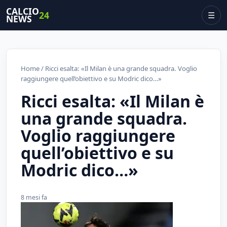
CALCIO
24
☰
NEWS
Home
/ Ricci esalta: «Il Milan è una grande squadra. Voglio
raggiungere quell’obiettivo e su Modric dico…»
Ricci esalta: «Il Milan è
una grande squadra.
Voglio raggiungere
quell’obiettivo e su
Modric dico…»
8 mesi fa