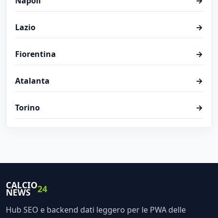
Napoli
→
Lazio
→
Fiorentina
→
Atalanta
→
Torino
→
CALCIO
24
NEWS
Hub SEO e backend dati leggero per le PWA delle