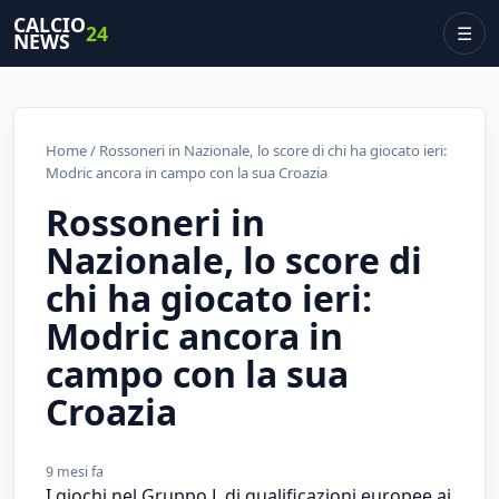
CALCIO
24
☰
NEWS
Home
/ Rossoneri in Nazionale, lo score di chi ha giocato ieri:
Modric ancora in campo con la sua Croazia
Rossoneri in
Nazionale, lo score di
chi ha giocato ieri:
Modric ancora in
campo con la sua
Croazia
9 mesi fa
I giochi nel Gruppo L di qualificazioni europee ai