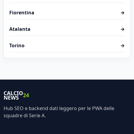
Fiorentina
→
Atalanta
→
Torino
→
CALCIO
24
NEWS
Hub SEO e backend dati leggero per le PWA delle
squadre di Serie A.