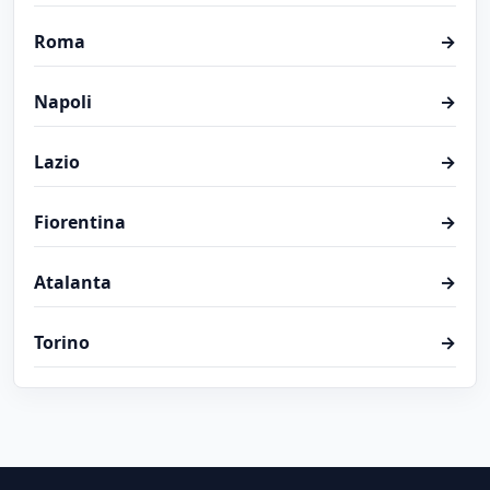
Roma
→
Napoli
→
Lazio
→
Fiorentina
→
Atalanta
→
Torino
→