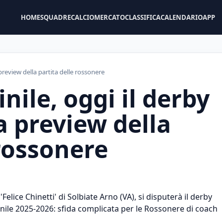
HOME
SQUADRE
CALCIOMERCATO
CLASSIFICA
CALENDARIO
APP
 preview della partita delle rossonere
nile, oggi il derby
a preview della
 rossonere
Felice Chinetti' di Solbiate Arno (VA), si disputerà il derby
inile 2025-2026: sfida complicata per le Rossonere di coach