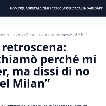
HOME
SQUADRE
CALCIOMERCATO
CLASSIFICA
CALENDARIO
APP
erché mi voleva all’Inter, ma dissi di no per rispetto del Milan”
 retroscena:
 chiamò perché mi
er, ma dissi di no
el Milan”
 La Gazzetta dello Sport, Jesus Fernandez Saez, più