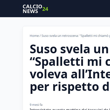
CALCIO
24
NEWS
Home
/ Suso svela un retroscena: “Spalletti mi chiamò p
Suso svela un
“Spalletti mi
voleva all’Int
per rispetto d
9 mesi fa
Intervistato questa mattina dai taccuini de