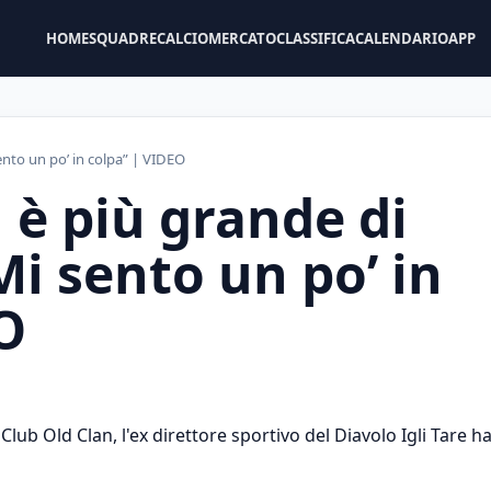
HOME
SQUADRE
CALCIOMERCATO
CLASSIFICA
CALENDARIO
APP
sento un po’ in colpa” | VIDEO
n è più grande di
Mi sento un po’ in
O
Club Old Clan, l'ex direttore sportivo del Diavolo Igli Tare h