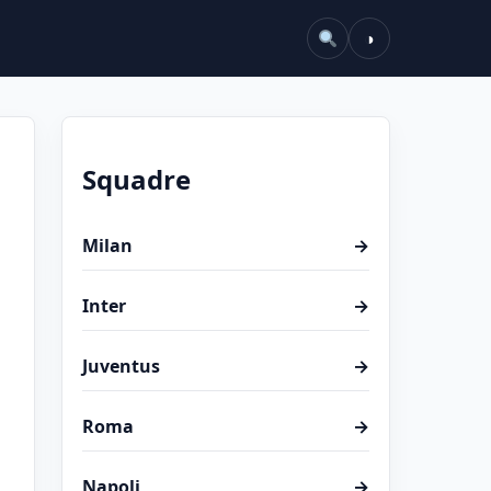
◑
Squadre
Milan
→
Inter
→
Juventus
→
Roma
→
a
Napoli
→