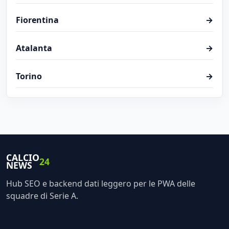
Fiorentina
→
Atalanta
→
Torino
→
CALCIO
24
NEWS
Hub SEO e backend dati leggero per le PWA delle
squadre di Serie A.