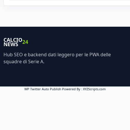
CALCIO
24
NEWS
Hub SEO e backend dati leggero per le PWA delle
squadre di Serie A.
WP Twitter Auto Publish
Powered By :
XYZScripts.com