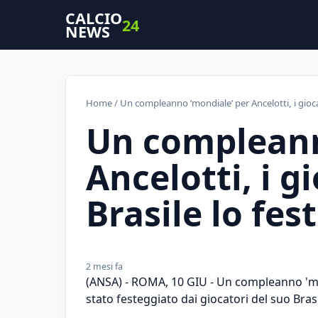
CALCIO
24
NEWS
Home
/ Un compleanno ‘mondiale’ per Ancelotti, i gioca
Un compleann
Ancelotti, i g
Brasile lo fe
2 mesi fa
(ANSA) - ROMA, 10 GIU - Un compleanno 'mo
stato festeggiato dai giocatori del suo Brasi