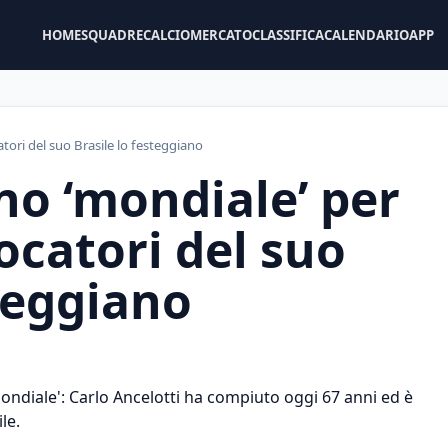
HOME
SQUADRE
CALCIOMERCATO
CLASSIFICA
CALENDARIO
APP
tori del suo Brasile lo festeggiano
o ‘mondiale’ per
iocatori del suo
steggiano
ndiale': Carlo Ancelotti ha compiuto oggi 67 anni ed è
le.