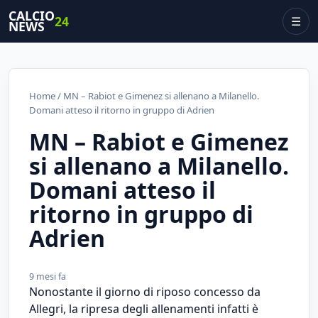
CALCIO
24
☰
NEWS
Home
/ MN – Rabiot e Gimenez si allenano a Milanello.
Domani atteso il ritorno in gruppo di Adrien
MN – Rabiot e Gimenez
si allenano a Milanello.
Domani atteso il
ritorno in gruppo di
Adrien
9 mesi fa
Nonostante il giorno di riposo concesso da
Allegri, la ripresa degli allenamenti infatti è