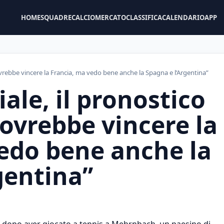
HOME
SQUADRE
CALCIOMERCATO
CLASSIFICA
CALENDARIO
APP
ovrebbe vincere la Francia, ma vedo bene anche la Spagna e l’Argentina”
ale, il pronostico
Dovrebbe vincere la
edo bene anche la
gentina”
re dopo aver giocato a tennis a Mehrnbach, un paesino di