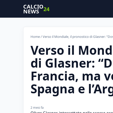
CALCIO
24
NEWS
Home
/ Verso il Mondiale, il pronostico di Glasner: “D
Verso il Mondi
di Glasner: “
Francia, ma v
Spagna e l’Ar
2 mesi fa
Oliver Glasner, intercettato nelle scorse o