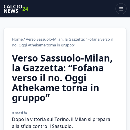
CALCIO
24
☰
NEWS
Home
/ Verso Sassuolo-Milan, la Gazzetta: “Fofana verso il
no. Oggi Athekame torna in gruppo”
Verso Sassuolo-Milan,
la Gazzetta: “Fofana
verso il no. Oggi
Athekame torna in
gruppo”
8 mesi fa
Dopo la vittoria sul Torino, il Milan si prepara
alla sfida contro il Sassuolo.