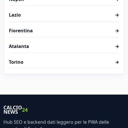
Lazio
→
Fiorentina
→
Atalanta
→
Torino
→
CALCIO
24
NEWS
Hub SEO e backend dati leggero per le PWA delle