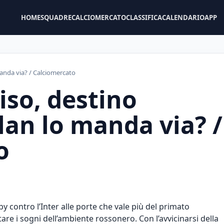
HOME
SQUADRE
CALCIOMERCATO
CLASSIFICA
CALENDARIO
APP
 manda via? / Calciomercato
iso, destino
ilan lo manda via? /
o
rby contro l’Inter alle porte che vale più del primato
tare i sogni dell’ambiente rossonero. Con l’avvicinarsi della