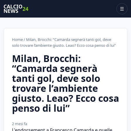
CALCIO
24
☰
NEWS
Home
/ Milan, Brocchi: “Camarda segnerà tanti gol, deve
solo trovare l’ambiente giusto. Leao? Ecco cosa penso di lui”
Milan, Brocchi:
“Camarda segnerà
tanti gol, deve solo
trovare l’ambiente
giusto. Leao? Ecco cosa
penso di lui”
2 mesi fa
L'endorsement a Francesco Camarda e quelle