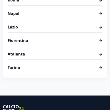
Roma
→
Napoli
→
Lazio
→
Fiorentina
→
Atalanta
→
Torino
→
CALCIO
24