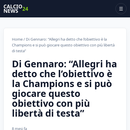
CALCIO
24
☰
NEWS
Home
/ Di Gennaro: “Allegri ha detto che l’obiettivo è la
Champions e si può giocare questo obiettivo con più libertà
di testa”
Di Gennaro: “Allegri ha
detto che l’obiettivo è
la Champions e si può
giocare questo
obiettivo con più
libertà di testa”
8 mesi fa