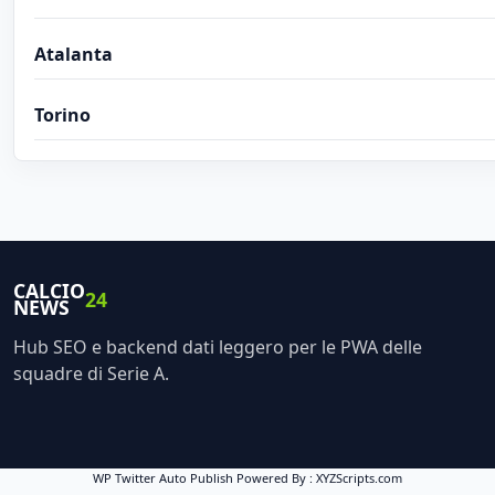
Atalanta
Torino
CALCIO
24
NEWS
Hub SEO e backend dati leggero per le PWA delle
squadre di Serie A.
WP Twitter Auto Publish
Powered By :
XYZScripts.com