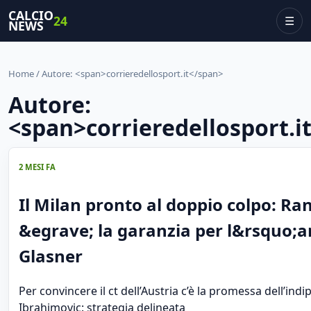
CALCIO
24
☰
NEWS
Home
/ Autore: <span>corrieredellosport.it</span>
Autore:
<span>corrieredellosport.i
2 MESI FA
Il Milan pronto al doppio colpo: Ra
&egrave; la garanzia per l&rsquo;ar
Glasner
Per convincere il ct dell’Austria c’è la promessa dell’in
Ibrahimovic: strategia delineata