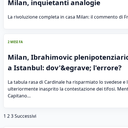
Milan, inquietanti analogie
La rivoluzione completa in casa Milan: il commento di 
2 MESI FA
Milan, Ibrahimovic plenipotenziari
a Istanbul: dov'&egrave; l'errore?
La tabula rasa di Cardinale ha risparmiato lo svedese e
ulteriormente inasprito la contestazione dei tifosi. Ment
Capitano…
Paginazione degli articoli
1
2
3
Successivi