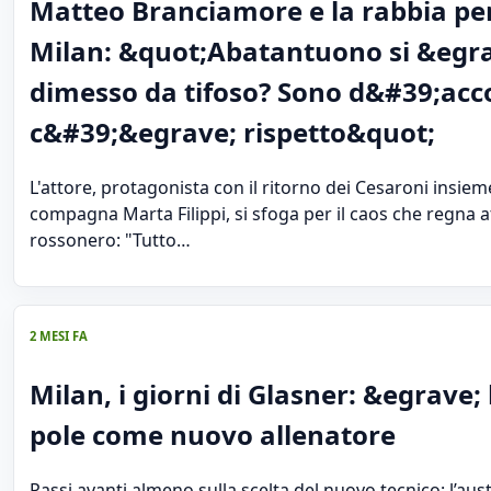
Matteo Branciamore e la rabbia per
Milan: &quot;Abatantuono si &egr
dimesso da tifoso? Sono d&#39;acc
c&#39;&egrave; rispetto&quot;
L'attore, protagonista con il ritorno dei Cesaroni insieme
compagna Marta Filippi, si sfoga per il caos che regna a
rossonero: "Tutto…
2 MESI FA
Milan, i giorni di Glasner: &egrave; 
pole come nuovo allenatore
Passi avanti almeno sulla scelta del nuovo tecnico: l’aus