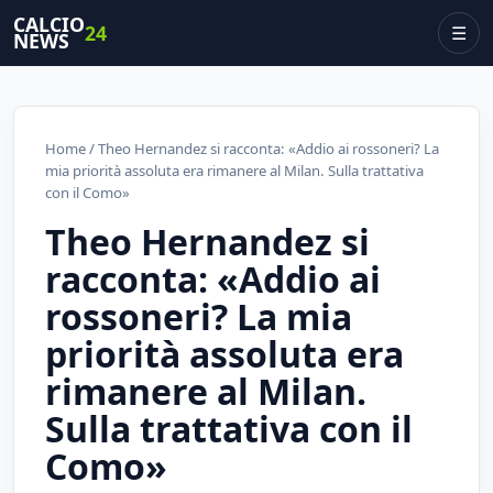
CALCIO
24
☰
NEWS
Home
/ Theo Hernandez si racconta: «Addio ai rossoneri? La
mia priorità assoluta era rimanere al Milan. Sulla trattativa
con il Como»
Theo Hernandez si
racconta: «Addio ai
rossoneri? La mia
priorità assoluta era
rimanere al Milan.
Sulla trattativa con il
Como»