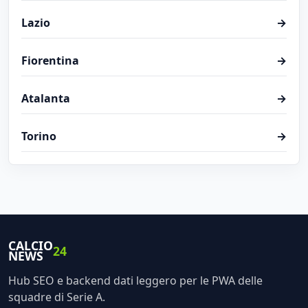
Lazio
→
Fiorentina
→
Atalanta
→
Torino
→
CALCIO
24
NEWS
Hub SEO e backend dati leggero per le PWA delle
squadre di Serie A.