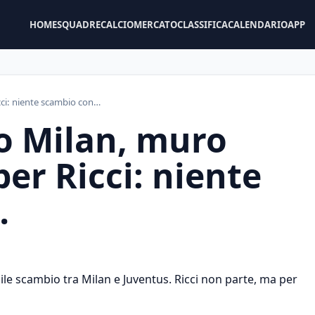
HOME
SQUADRE
CALCIOMERCATO
CLASSIFICA
CALENDARIO
APP
cci: niente scambio con…
o Milan, muro
per Ricci: niente
…
ibile scambio tra Milan e Juventus. Ricci non parte, ma per