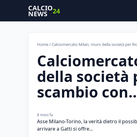
CALCIO
24
NEWS
Home
/ Calciomercato Milan, muro della società per Ri
Calciomercat
della società 
scambio con
8 mesi fa
Asse Milano-Torino, la verità dietro il poss
arrivare a Gatti si offre...