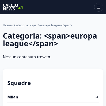
CALCIO
24
☰
NEWS
Home
/ Categoria: <span>europa league</span>
Categoria: <span>europa
league</span>
Nessun contenuto trovato.
Squadre
Milan
→