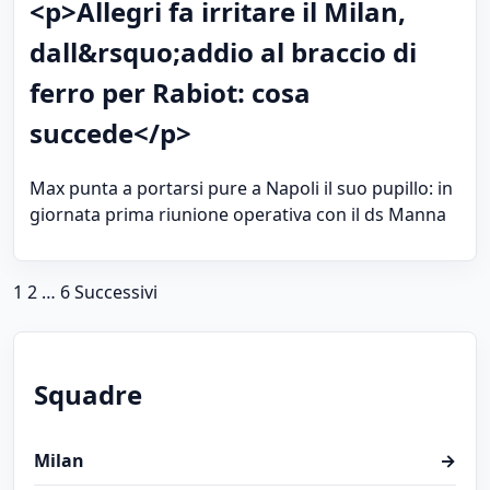
<p>Allegri fa irritare il Milan,
dall&rsquo;addio al braccio di
ferro per Rabiot: cosa
succede</p>
Max punta a portarsi pure a Napoli il suo pupillo: in
giornata prima riunione operativa con il ds Manna
Paginazione degli articoli
1
2
…
6
Successivi
Squadre
Milan
→