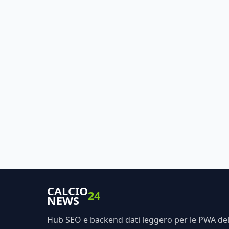
CALCIO
24
NEWS
Hub SEO e backend dati leggero per le PWA dell