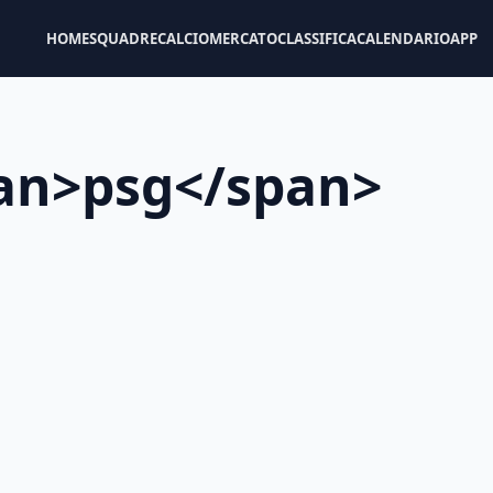
HOME
SQUADRE
CALCIOMERCATO
CLASSIFICA
CALENDARIO
APP
pan>psg</span>