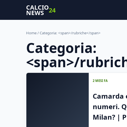
CALCIO
24
NEWS
Home
/ Categoria: <span>/rubriche</span>
Categoria:
<span>/rubric
2 MESI FA
Camarda e 
numeri. Qu
Milan? | 