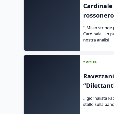
Cardinale
rossonero
Il Milan stringe
Cardinale. Un p
nostra analisi
2 MESI FA
Ravezzani 
“Dilettant
Il giornalista F
stallo sulla pan