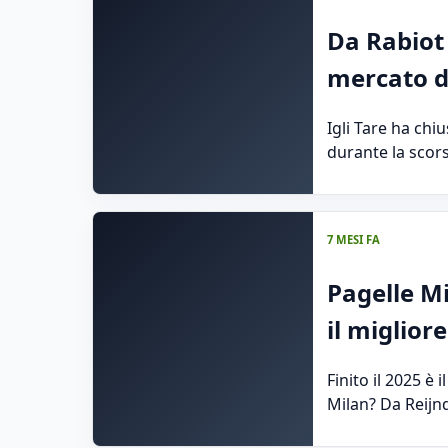
Da Rabiot
mercato di
Igli Tare ha chi
durante la scors
7 MESI FA
Pagelle Mi
il miglior
Finito il 2025 è 
Milan? Da Reijnd