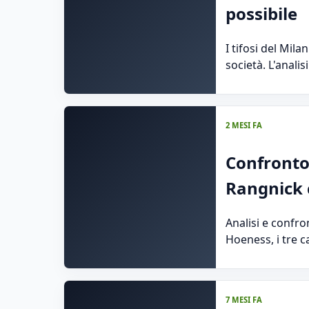
possibile
I tifosi del Mil
società. L'anali
2 MESI FA
Confronto t
Rangnick 
Analisi e confro
Hoeness, i tre c
7 MESI FA