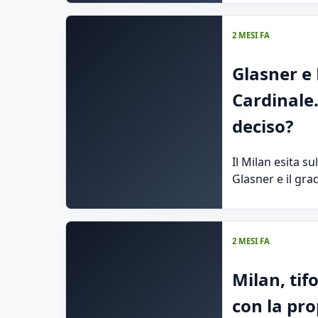
2 MESI FA
Glasner e 
Cardinale.
deciso?
Il Milan esita su
Glasner e il gr
2 MESI FA
Milan, tif
con la pr