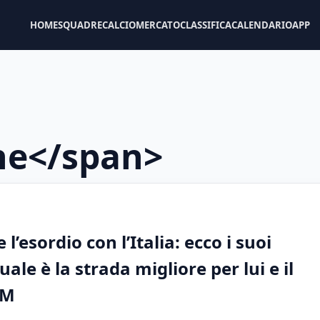
HOME
SQUADRE
CALCIOMERCATO
CLASSIFICA
CALENDARIO
APP
he</span>
l’esordio con l’Italia: ecco i suoi
ale è la strada migliore per lui e il
PM