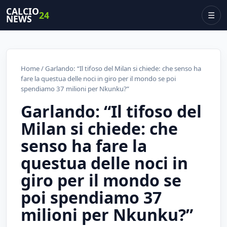
CALCIO
24
☰
NEWS
Home
/ Garlando: “Il tifoso del Milan si chiede: che senso ha
fare la questua delle noci in giro per il mondo se poi
spendiamo 37 milioni per Nkunku?”
Garlando: “Il tifoso del
Milan si chiede: che
senso ha fare la
questua delle noci in
giro per il mondo se
poi spendiamo 37
milioni per Nkunku?”