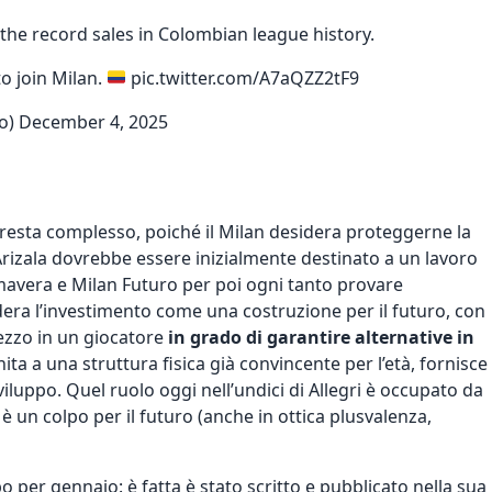
 the record sales in Colombian league history.
o join Milan.
pic.twitter.com/A7aQZZ2tF9
o)
December 4, 2025
resta complesso, poiché il Milan desidera proteggerne la
Arizala dovrebbe essere inizialmente destinato a un lavoro
rimavera e Milan Futuro per poi ogni tanto provare
idera l’investimento come una costruzione per il futuro, con
ezzo in un giocatore
in grado di garantire alternative in
unita a una struttura fisica già convincente per l’età, fornisce
viluppo. Quel ruolo oggi nell’undici di Allegri è occupato da
 un colpo per il futuro (anche in ottica plusvalenza,
po per gennaio: è fatta
è stato scritto e pubblicato nella sua