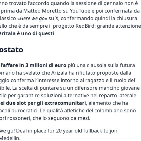
anno trovato l’accordo quando la sessione di gennaio non è
lata prima da Matteo Moretto su YouTube e poi confermata da
lassico «
Here we go
» su X, confermando quindi la chiusura
quello che è da sempre il progetto RedBird: grande attenzione
Arizala è uno di questi
.
costato
ll’affare in 3 milioni di euro
più una clausola sulla futura
Romano ha svelato che Arizala ha rifiutato proposte dalla
io conferma l’interesse intorno al ragazzo e il ruolo del
ibile. La scelta di puntare su un difensore mancino giovane
le per garantire soluzioni alternative nel reparto laterale
ei due slot per gli extracomunitari
, elemento che ha
acoli burocratici. Le qualità atletiche del colombiano sono
ori rossoneri, che lo seguono da mesi.
e go! Deal in place for 20 year old fullback to join
Medellin.