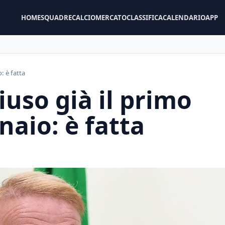
HOME
SQUADRE
CALCIOMERCATO
CLASSIFICA
CALENDARIO
APP
: è fatta
iuso già il primo
naio: è fatta