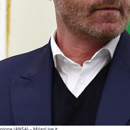
agione (ANSA) – MilanLive.it