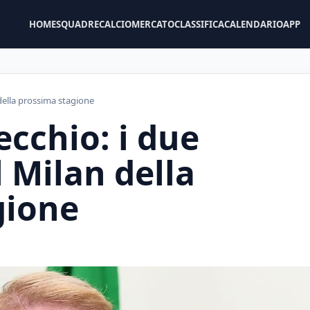
HOME
SQUADRE
CALCIOMERCATO
CLASSIFICA
CALENDARIO
APP
 della prossima stagione
vecchio: i due
l Milan della
gione