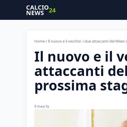
CALCIO
24
NEWS
Home
/ Il nuovo e il vecchio: i due attaccanti del Milan
Il nuovo e il 
attaccanti de
prossima sta
9 mesi fa