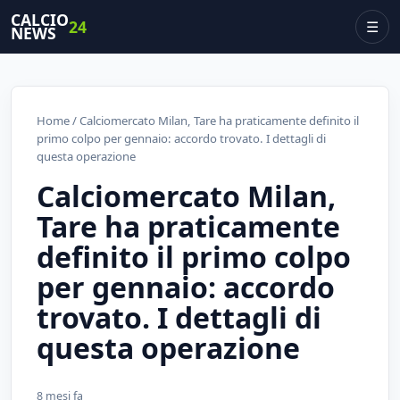
CALCIO
24
☰
NEWS
Home
/ Calciomercato Milan, Tare ha praticamente definito il
primo colpo per gennaio: accordo trovato. I dettagli di
questa operazione
Calciomercato Milan,
Tare ha praticamente
definito il primo colpo
per gennaio: accordo
trovato. I dettagli di
questa operazione
8 mesi fa