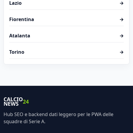
Lazio
→
Fiorentina
→
Atalanta
→
Torino
→
CALCIO
24
NEWS
Hub SEO e backend dati leggero per le PWA delle
squadre di Serie A.