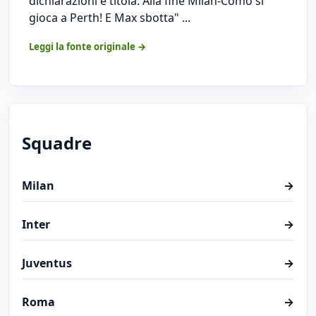
dichiarazioni e titola: Alla fine Milan-Como si
gioca a Perth! E Max sbotta" ...
Leggi la fonte originale →
Squadre
Milan
→
Inter
→
Juventus
→
Roma
→