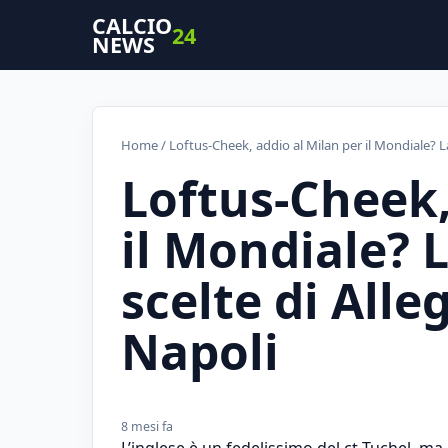
CALCIO
24
NEWS
Home
/ Loftus-Cheek, addio al Milan per il Mondiale? La s
Loftus-Cheek,
il Mondiale? L
scelte di Alleg
Napoli
8 mesi fa
L’inglese è un fedelissimo del ct Tuchel, m