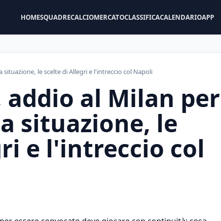
HOME
SQUADRE
CALCIOMERCATO
CLASSIFICA
CALENDARIO
APP
ituazione, le scelte di Allegri e l'intreccio col Napoli
 addio al Milan per
a situazione, le
ri e l'intreccio col
a per essere convocato deve giocare con continuità: cosa