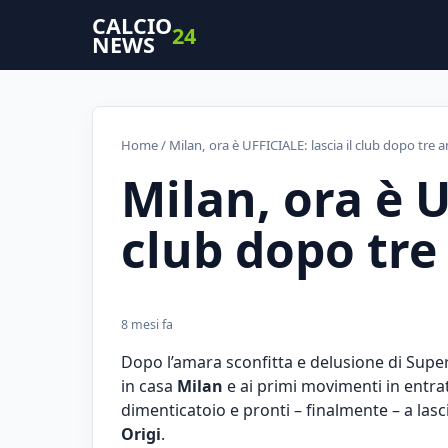
CALCIO
24
NEWS
Home
/ Milan, ora è UFFICIALE: lascia il club dopo tre a
Milan, ora è U
club dopo tre
8 mesi fa
Dopo l’amara sconfitta e delusione di Supe
in casa
Milan
e ai primi movimenti in entrata
dimenticatoio e pronti – finalmente – a las
Origi
.