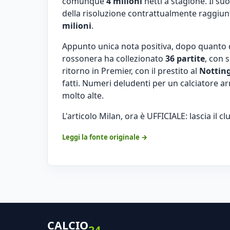
comunque
4 milioni
netti a stagione. Il s
della risoluzione contrattualmente raggiunt
milioni
.
Appunto unica nota positiva, dopo quanto 
rossonera ha collezionato
36 partite
, con s
ritorno in Premier, con il prestito al
Nottin
fatti. Numeri deludenti per un calciatore a
molto alte.
L'articolo
Milan, ora è UFFICIALE: lascia il c
Leggi la fonte originale →
CALCIO
24