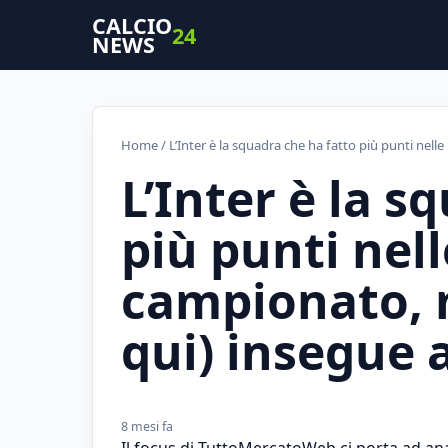
CALCIO
24
NEWS
Home
/ L’Inter è la squadra che ha fatto più punti nell
L’Inter è la s
più punti nell
campionato, m
qui) insegue a
8 mesi fa
Il focus di TuttoMercatoWeb ci porta ad anal