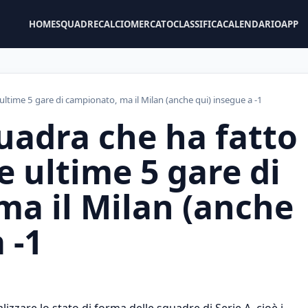
HOME
SQUADRE
CALCIOMERCATO
CLASSIFICA
CALENDARIO
APP
e ultime 5 gare di campionato, ma il Milan (anche qui) insegue a -1
quadra che ha fatto
e ultime 5 gare di
a il Milan (anche
 -1
izzare lo stato di forma delle squadre di Serie A, cioè i