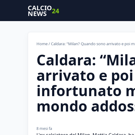
CALCIO
24
NEWS
Home
/ Caldara: “Milan? Quando sono arrivato e poi m
Caldara: “Mi
arrivato e po
infortunato m
mondo addos
8 mesi fa
L'ex calciatore del Milan, Mattia Caldara, 