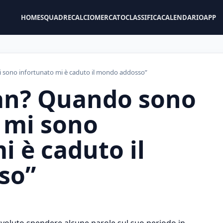
HOME
SQUADRE
CALCIOMERCATO
CLASSIFICA
CALENDARIO
APP
i sono infortunato mi è caduto il mondo addosso”
lan? Quando sono
i mi sono
i è caduto il
so”
ha voluto spendere alcune parole sul suo periodo in