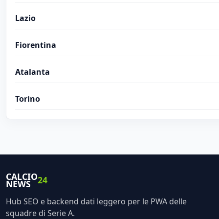
Lazio
Fiorentina
Atalanta
Torino
CALCIO
24
NEWS
Hub SEO e backend dati leggero per le PWA delle
squadre di Serie A.