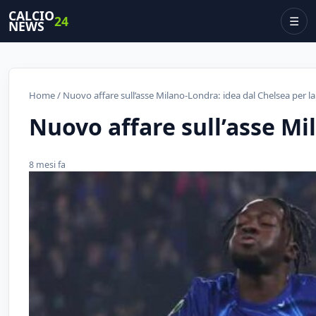
CALCIO
24
☰
NEWS
Home
/ Nuovo affare sull’asse Milano-Londra: idea dal Chelsea per la
Nuovo affare sull’asse Mi
8 mesi fa