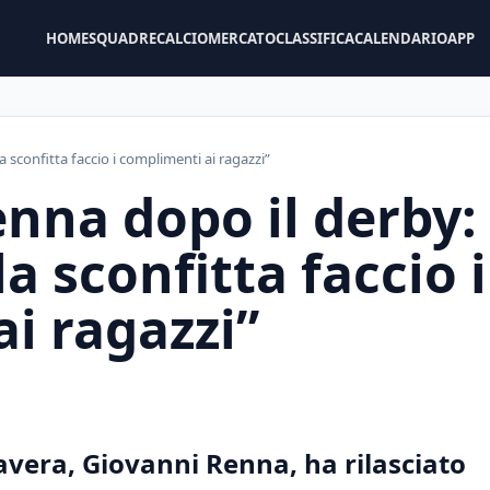
HOME
SQUADRE
CALCIOMERCATO
CLASSIFICA
CALENDARIO
APP
sconfitta faccio i complimenti ai ragazzi”
nna dopo il derby:
a sconfitta faccio i
i ragazzi”
avera, Giovanni Renna, ha rilasciato