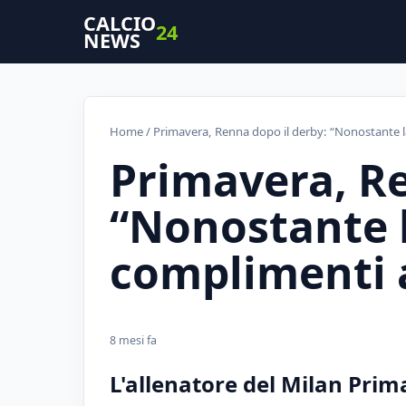
CALCIO
24
NEWS
Home
/ Primavera, Renna dopo il derby: “Nonostante la 
Primavera, Re
“Nonostante l
complimenti a
8 mesi fa
L'allenatore del Milan Prim