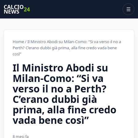
CALCIO
24
☰
NEWS
Home
/ Il Ministro Abodi su Milan-Como: “Si va verso il no a
Perth? C’erano dubbi già prima, alla fine credo vada bene
così”
Il Ministro Abodi su
Milan-Como: “Si va
verso il no a Perth?
C’erano dubbi già
prima, alla fine credo
vada bene così”
8 mesi fa