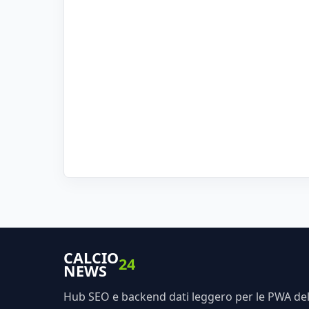
CALCIO
24
NEWS
Hub SEO e backend dati leggero per le PWA dell