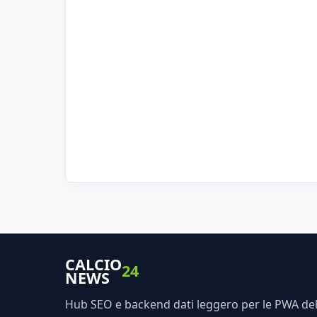
CALCIO
24
NEWS
Hub SEO e backend dati leggero per le PWA dell