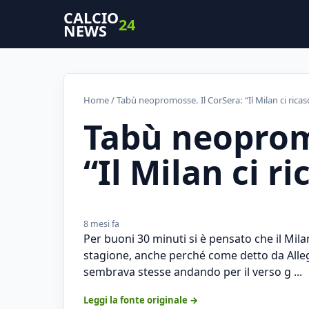
CALCIO
24
NEWS
Home
/ Tabù neopromosse. Il CorSera: “Il Milan ci ricas
Tabù neopromo
“Il Milan ci ri
8 mesi fa
Per buoni 30 minuti si è pensato che il Mil
stagione, anche perché come detto da Alleg
sembrava stesse andando per il verso g ...
Leggi la fonte originale →