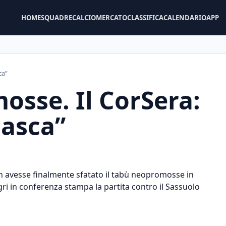
HOME
SQUADRE
CALCIOMERCATO
CLASSIFICA
CALENDARIO
APP
ca”
sse. Il CorSera:
casca”
an avesse finalmente sfatato il tabù neopromosse in
ri in conferenza stampa la partita contro il Sassuolo