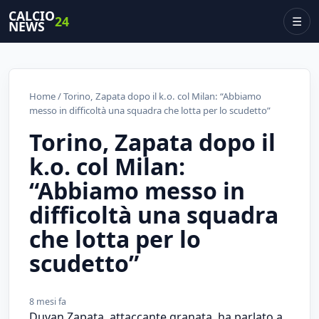
CALCIO
24
☰
NEWS
Home
/ Torino, Zapata dopo il k.o. col Milan: “Abbiamo
messo in difficoltà una squadra che lotta per lo scudetto”
Torino, Zapata dopo il
k.o. col Milan:
“Abbiamo messo in
difficoltà una squadra
che lotta per lo
scudetto”
8 mesi fa
Duvan Zapata, attaccante granata, ha parlato a