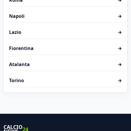
Roma
→
Napoli
→
Lazio
→
Fiorentina
→
Atalanta
→
Torino
→
CALCIO
24