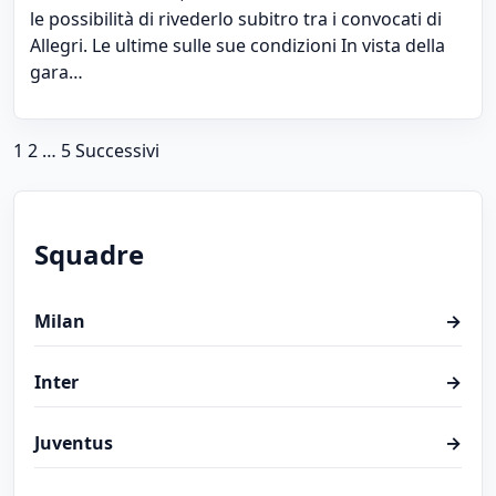
le possibilità di rivederlo subitro tra i convocati di
Allegri. Le ultime sulle sue condizioni In vista della
gara…
Paginazione degli articoli
1
2
…
5
Successivi
Squadre
Milan
→
Inter
→
Juventus
→