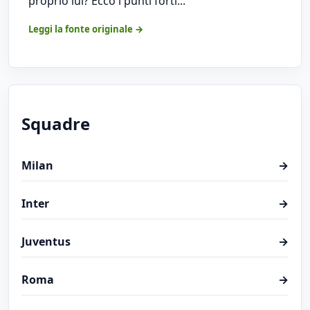
proprio lui? Ecco i punti forti...
Leggi la fonte originale →
Squadre
Milan
→
Inter
→
Juventus
→
Roma
→