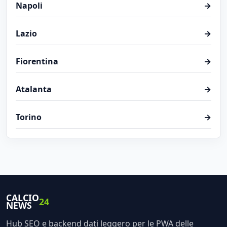
Napoli
→
Lazio
→
Fiorentina
→
Atalanta
→
Torino
→
CALCIO
24
NEWS
Hub SEO e backend dati leggero per le PWA delle