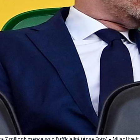
sa 7 milioni: manca solo l’ufficialità (Ansa Foto) – MilanLive.it