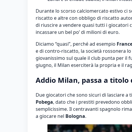
Durante lo scorso calciomercato estivo ci so
riscatto e altre con obbligo di riscatto auto
di riuscire a vendere quasi tutti i giocator
incassare un bel po’ di milioni di euro.
Diciamo “quasi”, perché ad esempio
Franc
e di contro-riscatto, la società rossonera l
giovanissimo sul quale il club punta per il 
giugno
, il Milan eserciterà la propria e il r
Addio Milan, passa a titolo 
Due giocatori che sono sicuri di lasciare a t
Pobega
, dato che i prestiti prevedono obbl
semplicissime. Il centravanti spagnolo rima
a giocare nel
Bologna
.