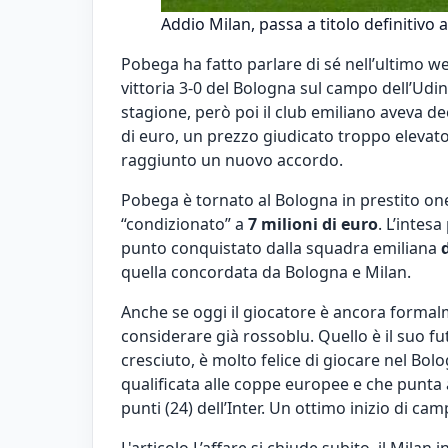
Addio Milan, passa a titolo definitivo 
Pobega ha fatto parlare di sé nell’ultimo 
vittoria 3-0 del Bologna
sul campo dell’Udin
stagione, però poi il club emiliano aveva deci
di euro, un prezzo giudicato troppo elevato.
raggiunto un nuovo accordo.
Pobega è tornato al Bologna in prestito o
“condizionato” a
7 milioni di euro
. L’intes
punto conquistato dalla squadra emiliana
quella concordata da Bologna e Milan.
Anche se oggi il giocatore è ancora forma
considerare già rossoblu. Quello è il suo f
cresciuto, è molto felice di giocare nel Bol
qualificata alle coppe europee e che punta a 
punti (24) dell’Inter. Un ottimo inizio di ca
L'articolo
L’affare si chiude subito, il Milan i