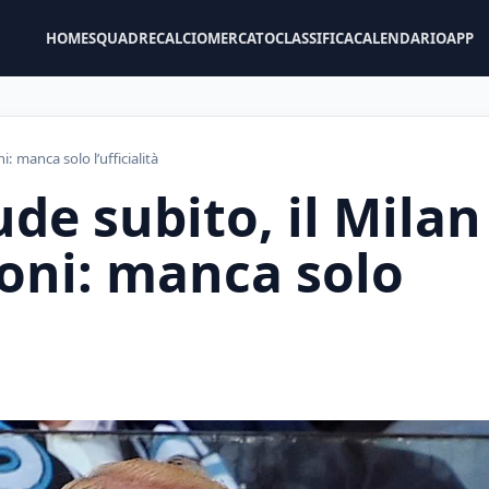
HOME
SQUADRE
CALCIOMERCATO
CLASSIFICA
CALENDARIO
APP
i: manca solo l’ufficialità
iude subito, il Milan
ioni: manca solo