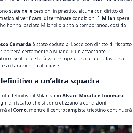
no state delle cessioni in prestito, alcune con diritto di
matico al verificarsi di terminate condizioni. Il
Milan
spera
i che hanno lasciato Milanello a titolo temporaneo, così da
esco Camarda
è stato ceduto al Lecce con diritto di riscatto
o riporterà certamente a Milano. È un attaccante
futuro.
Se il Lecce farà valere l’opzione a proprio favore a
agazzo farà rientro alla base.
definitivo a un’altra squadra
itolo definitivo il Milan sono
Alvaro Morata e Tommaso
ighi di riscatto che si concretizzano a condizioni
rrà al
Como
, mentre il centrocampista triestino continuerà