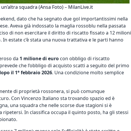
a un’altra squadra (Ansa Foto) – MilanLive.it
weekend, dato che ha segnato
due gol importantissimi nella
ese. Aveva già indossato la maglia rossoblu nella passata
so di non esercitare il diritto di riscatto fissato a 12 milioni
 In estate c’è stata una nuova trattativa e le parti hanno
neroso da
1 milione di euro
con obbligo di riscatto
a prevede che l’obbligo di acquisto scatti a seguito del primo
dopo il 1° febbraio 2026
. Una condizione molto semplice
lmente di proprietà rossonera, si può comunque
uturo. Con Vincenzo Italiano sta trovando spazio ed è
ogna, una squadra che nelle scorse due stagioni si è
ripetersi. In classifica occupa il quinto posto, ha gli stessi
mpionato.
ncassa 7 milioni: manca solo l’ufficialità
è stato scritto e