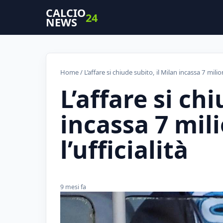
CALCIO
24
NEWS
Home
/ L’affare si chiude subito, il Milan incassa 7 milion
L’affare si ch
incassa 7 mil
l’ufficialità
9 mesi fa