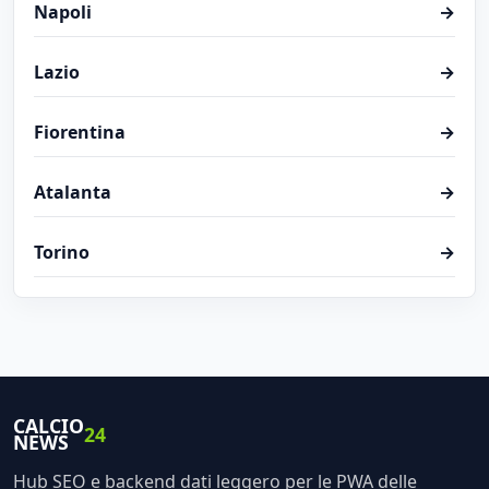
Napoli
→
Lazio
→
Fiorentina
→
Atalanta
→
Torino
→
CALCIO
24
NEWS
Hub SEO e backend dati leggero per le PWA delle