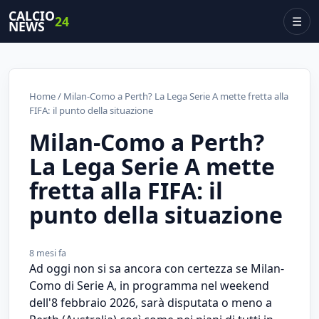
CALCIO
24
☰
NEWS
Home
/ Milan-Como a Perth? La Lega Serie A mette fretta alla
FIFA: il punto della situazione
Milan-Como a Perth?
La Lega Serie A mette
fretta alla FIFA: il
punto della situazione
8 mesi fa
Ad oggi non si sa ancora con certezza se Milan-
Como di Serie A, in programma nel weekend
dell'8 febbraio 2026, sarà disputata o meno a