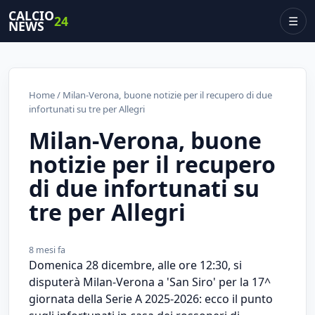
CALCIO
24
☰
NEWS
Home
/ Milan-Verona, buone notizie per il recupero di due
infortunati su tre per Allegri
Milan-Verona, buone
notizie per il recupero
di due infortunati su
tre per Allegri
8 mesi fa
Domenica 28 dicembre, alle ore 12:30, si
disputerà Milan-Verona a 'San Siro' per la 17^
giornata della Serie A 2025-2026: ecco il punto