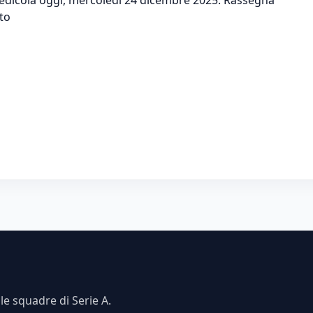
to
e squadre di Serie A.