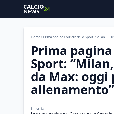
CALCIO
24
NEWS
Home
/ Prima pagina Corriere dello Sport: “Milan, Fül
Prima pagina 
Sport: “Milan
da Max: oggi
allenamento”
8 mesi fa
La prima pagina del Corriere dello Sport i