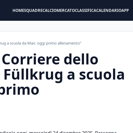
HOME
SQUADRE
CALCIOMERCATO
CLASSIFICA
CALENDARIO
APP
lkrug a scuola da Max: oggi primo allenamento”
Corriere dello
, Füllkrug a scuola
 primo
n edicola oggi, mercoledì 24 dicembre 2025. Rassegna