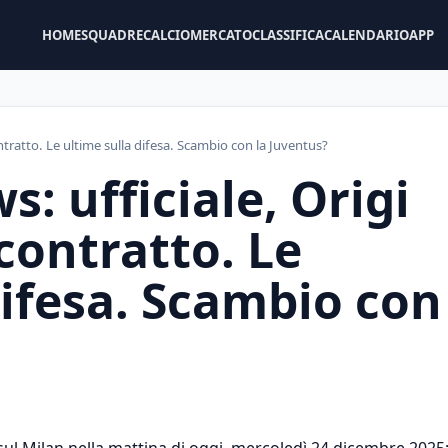
HOME
SQUADRE
CALCIOMERCATO
CLASSIFICA
CALENDARIO
APP
ontratto. Le ultime sulla difesa. Scambio con la Juventus?
: ufficiale, Origi
 contratto. Le
difesa. Scambio con
 sul Milan nella mattina di oggi, mercoledì 24 dicembre 2025