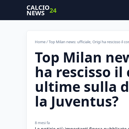
CALCIO
24
NEWS
Home
/ Top Milan news: ufficiale, Origi ha rescisso il c
Top Milan news
ha rescisso il
ultime sulla 
la Juventus?
8 mesi fa
Le notizie più importanti finora pubblicate