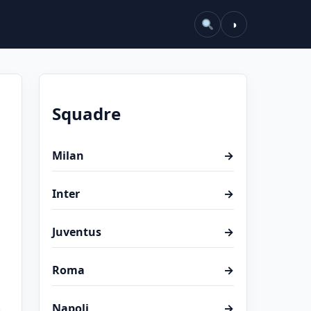
◑
Squadre
Milan
→
Inter
→
Juventus
→
Roma
→
Napoli
→
: