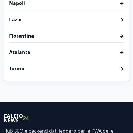
Napoli
→
Lazio
→
Fiorentina
→
Atalanta
→
Torino
→
CALCIO
24
NEWS
Hub SEO e backend dati leggero per le PWA delle