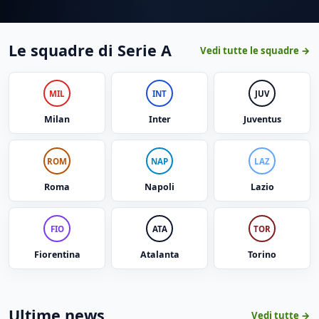
Le squadre di Serie A
Vedi tutte le squadre →
MIL
INT
JUV
Milan
Inter
Juventus
ROM
NAP
LAZ
Roma
Napoli
Lazio
FIO
ATA
TOR
Fiorentina
Atalanta
Torino
Ultime news
Vedi tutte →