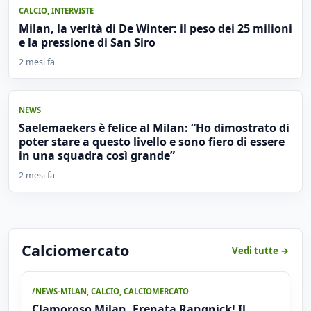
CALCIO
,
INTERVISTE
Milan, la verità di De Winter: il peso dei 25 milioni
e la pressione di San Siro
2 mesi fa
NEWS
Saelemaekers è felice al Milan: “Ho dimostrato di
poter stare a questo livello e sono fiero di essere
in una squadra così grande”
2 mesi fa
Calciomercato
Vedi tutte →
/NEWS-MILAN
,
CALCIO
,
CALCIOMERCATO
Clamoroso Milan, Frenata Rangnick! Il